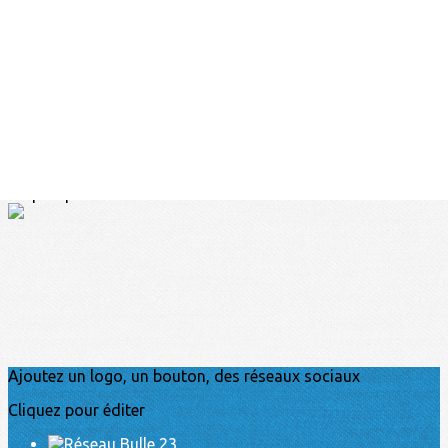
Exporter les lignes sélectionnées
Exporter toutes les colonnes
Exporter uniquement les colonnes affichées
Menu
?>
Images de la page d'accueil
Cliquez pour éditer
Ajoutez un logo, un bouton, des réseaux sociaux
Cliquez pour éditer