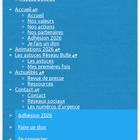
Accueil
▴
▾
Accueil
Nos valeurs
Nos actions
Nos partenaires
Adhésion 2026
Je fais un don
Animations 2026
▴
▾
Les astuces Réseau Bulle
▴
▾
Les astuces
Mes premières fois
Actualités
▴
▾
Revue de presse
Ressources
Contact
▴
▾
Contact
Réseaux sociaux
Les numéros d'urgence
Adhésion 2026
Faire un don
Se connecter