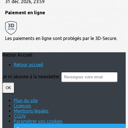
31 déc. 2026, 23:59
Paiement en ligne
Les paiements en ligne sont protégés par le 3D-Secure.
Retour Accueil
Retour accueil
Je m'abonne à la newsletter
OK
Plan du site
Licences
Mentions légales
CGUV
Paramétrer vos cookies