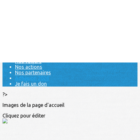
Exporter les lignes sélectionnées
Exporter toutes les colonnes
Exporter uniquement les colonnes affichées
Menu
<
>
Accueil
Nos valeurs
Nos actions
Nos partenaires
Adhésion 2026
Je fais un don
?>
Images de la page d'accueil
Cliquez pour éditer