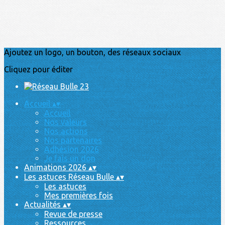
Ajoutez un logo, un bouton, des réseaux sociaux
Cliquez pour éditer
Accueil
▴
▾
Accueil
Nos valeurs
Nos actions
Nos partenaires
Adhésion 2026
Je fais un don
Animations 2026
▴
▾
Les astuces Réseau Bulle
▴
▾
Les astuces
Mes premières fois
Actualités
▴
▾
Revue de presse
Ressources